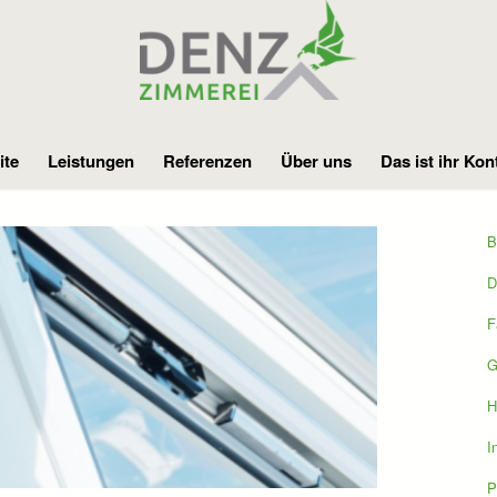
ite
Leistungen
Referenzen
Über uns
Das ist ihr Kon
B
D
F
G
H
I
P