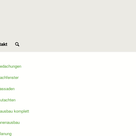
takt
edachungen
achfenster
assaden
utachten
ausbau komplett
nnenausbau
lanung